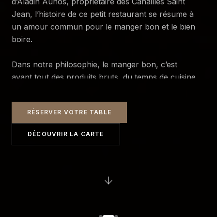
d’Aladin Aunos, propriétaire des Canailles Saint
Jean, l’histoire de ce petit restaurant se résume à
un amour commun pour le manger bon et le bien
boire.
Dans notre philosophie, le manger bon, c’est
avant tout des produits bruts, du temps de cuisine
et un travail de chaque élément de l’assiette. Un
cuisinier qui imprime son style, sans compromis,
RÉSERVER VOTRE TABLE
et surtout sans laisser indifférent.
DÉCOUVRIR LA CARTE
Ici pas d’industriel, nulle part, que ce soit dans les
préparations, les sauces, les jus de fruit, les
glaces…Nous défendons le respect du
producteur, la méthode de production, le savoir-
faire, et le sens apporté à chaque choses.
L’ANNEXE Bistrot, c’est aussi remettre la « star »,