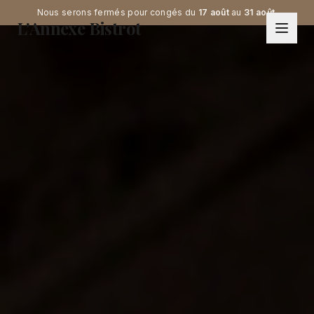
Nous serons fermés pour congés du
17 août
au
31 août
.
L'Annexe Bistrot